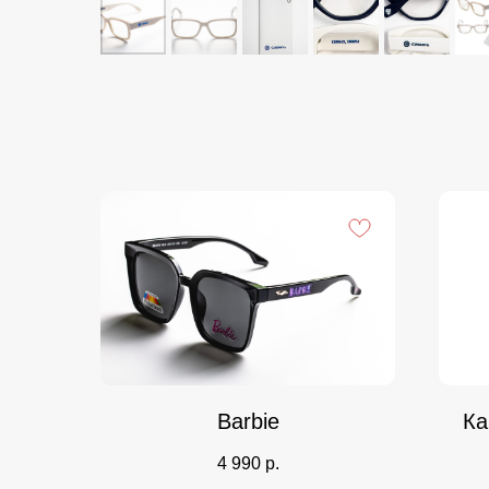
Barbie
Ка
4 990
р.