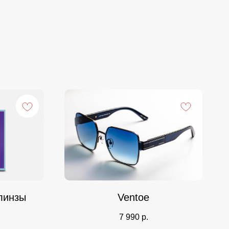
 линзы
Ventoe
7 990
р.