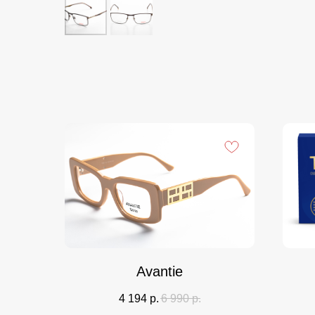
Avantie
4 194
р.
6 990
р.