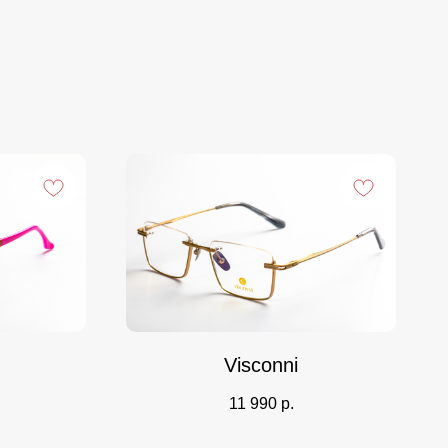
Visconni
11 990
р.